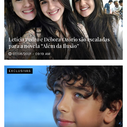
Letícia Pedro e Débora Ozório são escaladas
para a novela “Além da Ilusão”
07/08/2021 - 09:19 AM
EXCLUSIVAS