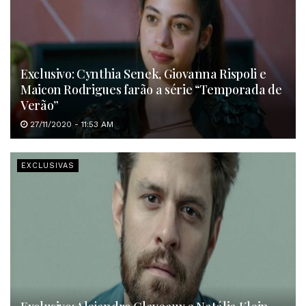
Exclusivo: Cynthia Senek, Giovanna Rispoli e
Maicon Rodrigues farão a série “Temporada de
Verão”
27/11/2020 - 11:53 AM
EXCLUSIVAS