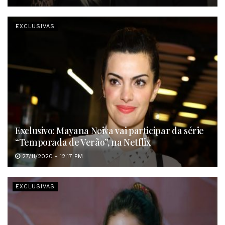
EXCLUSIVAS
Exclusivo: Mayana Neiva vai participar da série
“Temporada de Verão”, na Netflix
27/11/2020 - 12:17 PM
EXCLUSIVAS