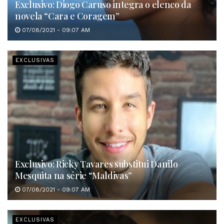
Exclusivo: Diogo Caruso integra o elenco da
novela “Cara e Coragem”
07/08/2021 - 09:07 AM
EXCLUSIVAS
Exclusivo: Ricky Tavares substitui Danilo
Mesquita na série “Maldivas”
07/08/2021 - 09:07 AM
EXCLUSIVAS