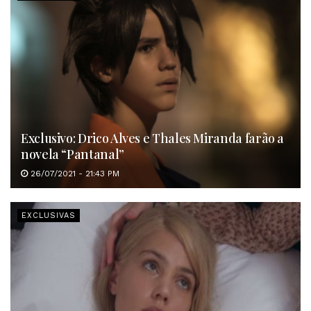
Exclusivo: Drico Alves e Thales Miranda farão a
novela “Pantanal”
26/07/2021 - 21:43 PM
EXCLUSIVAS