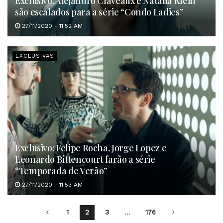
Exclusivo: Alejandro Claveaux e Natália Klein
são escalados para a série “Condo Ladies”
27/11/2020 - 11:52 AM
EXCLUSIVAS
Exclusivo: Felipe Rocha, Jorge Lopez e
Leonardo Bittencourt farão a série
“Temporada de Verão”
27/11/2020 - 11:53 AM
1
2
3
…
176