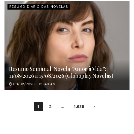
RESUMO DIÁRIO DAS NOVELAS
Resumo Semanal: Novela “Amor à Vida”:
11/08/2026 a 15/08/2026 (Globoplay Novelas)
09/08/2026 - 09:40 AM
1
2
…
4.636