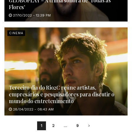
GLOBOPLAY – A trilha sonora de ‘Todas as
Flores’
27/10/2022 - 12:39 PM
CINEMA
Terceiro dia do Rio2C reúne artistas,
empresários e pesquisadores para discutir o
mundo do entretenimento
28/04/2022 - 08:43 AM
1
2
…
9