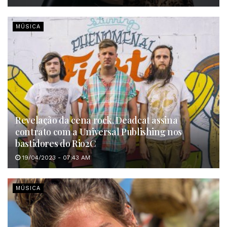
MÚSICA
Revelação da cena rock, Deadcat assina
contrato com a Universal Publishing nos
bastidores do Rio2C
19/04/2023 - 07:43 AM
MÚSICA