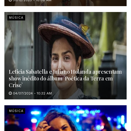
MÚSICA
Leticia Sabatella e Juliano Holanda apresentam
show inédito do álbum ´Poética da Terra em
Crise`
04/07/2024 - 10:32 AM
MÚSICA