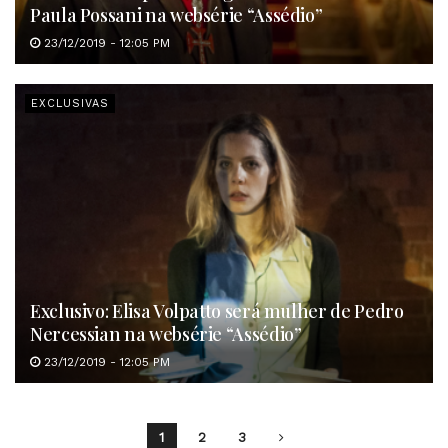
Paula Possani na websérie “Assédio”
23/12/2019 - 12:05 PM
EXCLUSIVAS
Exclusivo: Elisa Volpatto será mulher de Pedro
Nercessian na websérie “Assédio”
23/12/2019 - 12:05 PM
1
2
3