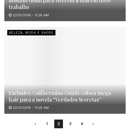
mudam visual para viverem irmãs em novo
trabalho
23/12/2019 - 11:26 AM
BELEZA, MODA E SAÚDE
Exclusivo: Guilhermina Guinle coloca mega
hair para a novela “Verdades Secretas”
23/12/2019 - 11:26 AM
1
2
3
4