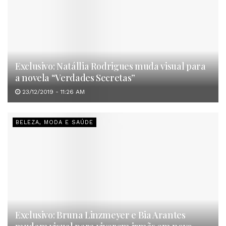
Exclusivo: Natállia Rodrigues muda visual para
a novela “Verdades Secretas”
23/12/2019 - 11:26 AM
BELEZA, MODA E SAÚDE
Exclusivo: Bruna Linzmeyer e Bia Arantes