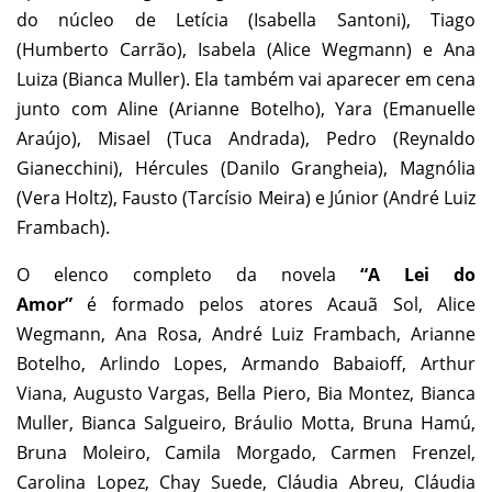
do núcleo de Letícia (Isabella Santoni), Tiago
(Humberto Carrão), Isabela (Alice Wegmann) e Ana
Luiza (Bianca Muller). Ela também vai aparecer em cena
junto com Aline (Arianne Botelho), Yara (Emanuelle
Araújo), Misael (Tuca Andrada), Pedro (Reynaldo
Gianecchini), Hércules (Danilo Grangheia), Magnólia
(Vera Holtz), Fausto (Tarcísio Meira) e Júnior (André Luiz
Frambach).
O elenco completo da novela
“
A Lei do
Amor”
é formado pelos atores Acauã Sol, Alice
Wegmann, Ana Rosa, André Luiz Frambach,
Arianne
Botelho, Arlindo Lopes, Armando Babaioff, Arthur
Viana, Augusto Vargas, Bella Piero, Bia Montez, Bianca
Muller, Bianca Salgueiro, Bráulio Motta, Bruna Hamú,
Bruna Moleiro, Camila Morgado, Carmen Frenzel,
Carolina Lopez, Chay Suede, Cláudia Abreu, Cláudia