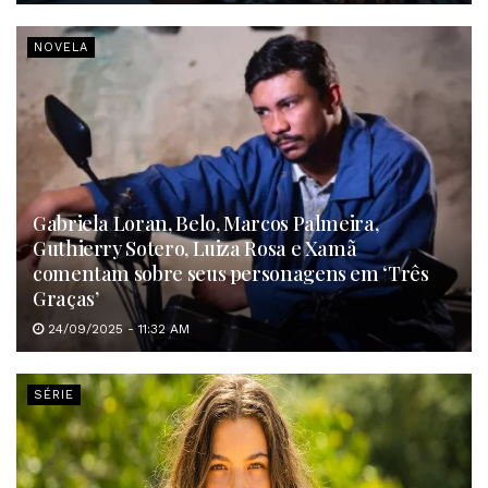
NOVELA
Gabriela Loran, Belo, Marcos Palmeira,
Guthierry Sotero, Luiza Rosa e Xamã
comentam sobre seus personagens em ‘Três
Graças’
24/09/2025 - 11:32 AM
SÉRIE