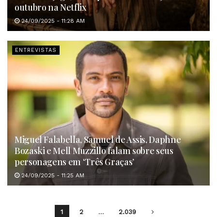
outubro na Netflix
24/09/2025 - 11:28 AM
ENTREVISTAS
Miguel Falabella, Samuel de Assis, Daphne
Bozaski e Mell Muzzillo falam sobre seus
personagens em ‘Três Graças’
24/09/2025 - 11:25 AM
1
2
…
2.039