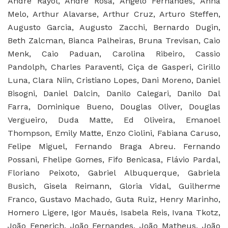
André Rayol, André Rosa, Angelo Fernandes, Anna
Melo, Arthur Alavarse, Arthur Cruz, Arturo Steffen,
Augusto Garcia, Augusto Zacchi, Bernardo Dugin,
Beth Zalcman, Bianca Palheiras, Bruna Trevisan, Caio
Menk, Caio Paduan, Carolina Ribeiro, Cassio
Pandolph, Charles Paraventi, Ciça de Gasperi, Cirillo
Luna, Clara Niin, Cristiano Lopes, Dani Moreno, Daniel
Bisogni, Daniel Dalcin, Danilo Calegari, Danilo Dal
Farra, Dominique Bueno, Douglas Oliver, Douglas
Vergueiro, Duda Matte, Ed Oliveira, Emanoel
Thompson, Emily Matte, Enzo Ciolini, Fabiana Caruso,
Felipe Miguel, Fernando Braga Abreu. Fernando
Possani, Fhelipe Gomes, Fifo Benicasa, Flávio Pardal,
Floriano Peixoto, Gabriel Albuquerque, Gabriela
Busich, Gisela Reimann, Gloria Vidal, Guilherme
Franco, Gustavo Machado, Guta Ruiz, Henry Marinho,
Homero Ligere, Igor Maués, Isabela Reis, Ivana Tkotz,
João Fenerich, João Fernandes, João Matheus, João