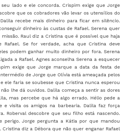
o seu lado e ele concorda. Crispim exige que Jorge
scobre que os cobradores vão levar os utensílios do
Dalila recebe mais dinheiro para ficar em silêncio.
conseguir dinheiro às custas de Rafael. Serena quer
 missão. Raul diz a Cristina que é possível que haja
e Rafael. Se for verdade, acha que Cristina deve
 eles podem ganhar muito dinheiro por fora. Serena
ligada a Rafael. Agnes aconselha Serena a esquecer
ispim exige que Jorge marque a data da festa de
intermédio de Jorge que Olívia está ameaçada pelos
e ele faria se soubesse que Cristina nunca esperou
 não lhe dá ouvidos. Dalila começa a sentir as dores
lila, mas percebe que há algo errado. Hélio pede a
 e visita os amigos na barbearia. Dalila faz força
. Roberval descobre que seu filho está nascendo.
e perigo. Jorge pergunta a Kátia por que mandou
 Cristina diz a Débora que não quer enganar Rafael