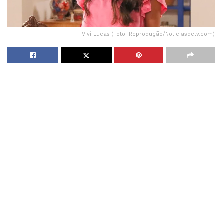
Vivi Lucas (Foto: Reprodução/Noticiasdetv.com)