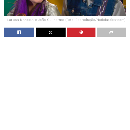
Larissa Manoela e João Guilherme (Foto: Reprodução/Noticiasdetv.com)