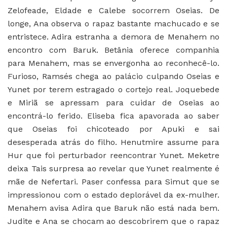
Zelofeade, Eldade e Calebe socorrem Oseias. De
longe, Ana observa o rapaz bastante machucado e se
entristece. Adira estranha a demora de Menahem no
encontro com Baruk. Betânia oferece companhia
para Menahem, mas se envergonha ao reconhecê-lo.
Furioso, Ramsés chega ao palácio culpando Oseias e
Yunet por terem estragado o cortejo real. Joquebede
e Miriã se apressam para cuidar de Oseias ao
encontrá-lo ferido. Eliseba fica apavorada ao saber
que Oseias foi chicoteado por Apuki e sai
desesperada atrás do filho. Henutmire assume para
Hur que foi perturbador reencontrar Yunet. Meketre
deixa Tais surpresa ao revelar que Yunet realmente é
mãe de Nefertari. Paser confessa para Simut que se
impressionou com o estado deplorável da ex-mulher.
Menahem avisa Adira que Baruk não está nada bem.
Judite e Ana se chocam ao descobrirem que o rapaz