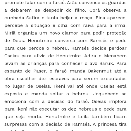
promete falar com o faraó. Arão convence os guardas
a deixarem se despedir do filho. Corá observa a
cunhada Safira e tanta beijar a moça. Bina aparece,
percebe a situação e olha com raiva para a irmã.
Miriã organiza um novo clamor para pedir proteção
de Deus. Henutmire conversa com Ramsés e pede
para que perdoe o hebreu. Ramsés decide perdoar
Oseias para alivio de Henutmire. Adira e Menahem
levam as crianças para conhecer o avô Baruk. Para
espanto de Paser, o faraó manda Bakenmut até a
obra escolher dez escravos para serem executados
no lugar de Oseias. Ikeni vai até onde Oseias está
exposto e manda soltar o hebreu. Joquebede se
emociona com a decisão do faraó. Oseias implora
para Ikeni não executar os dez hebreus e pede para
que seja morto. Henutmire e Leila também ficam
surpresas com a decisão de Ramsés. A princesa tira