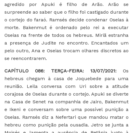
agredido por Apuki é filho de Arão. Arão se
surpreende ao saber que o filho foi castigado durante
o cortejo do faraó. Ramsés decide condenar Oseias à
morte. Bakenmut é ordenado pelo rei a executar
Oseias na frente de todos os hebreus. Miriã estranha
a presença de Judite no encontro. Encantados um
pelo outro, Ana e Oseias trocam olhares discretos ao
se reencontrarem.
C
APÍTULO 086: TERÇA-FEIRA: 13/07/2021:
Os
hebreus chegam à casa de Joquebede para uma
reunião. Leila conversa com Uri sobre a atitude
corajosa de Oseias durante o cortejo. Apuki se diverte
na Casa de Senet na companhia de Jairo, Bakenmut
e Ikeni e conversam sobre uma possível punição a
Oseias. Ramsés diz a Nefertari que mandou matar o
hebreu como punição pela ousadia. Jetro se junta a
Moisés e lamenta a ausência de Betânia junto à