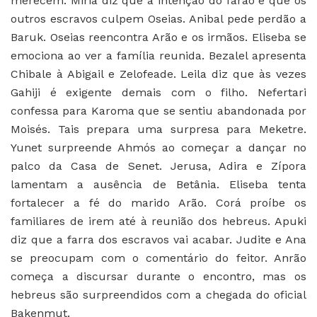
merecem. Miriã diz que a intenção do faraó é que os
outros escravos culpem Oseias. Anibal pede perdão a
Baruk. Oseias reencontra Arão e os irmãos. Eliseba se
emociona ao ver a família reunida. Bezalel apresenta
Chibale à Abigail e Zelofeade. Leila diz que às vezes
Gahiji é exigente demais com o filho. Nefertari
confessa para Karoma que se sentiu abandonada por
Moisés. Tais prepara uma surpresa para Meketre.
Yunet surpreende Ahmós ao começar a dançar no
palco da Casa de Senet. Jerusa, Adira e Zípora
lamentam a ausência de Betânia. Eliseba tenta
fortalecer a fé do marido Arão. Corá proíbe os
familiares de irem até à reunião dos hebreus. Apuki
diz que a farra dos escravos vai acabar. Judite e Ana
se preocupam com o comentário do feitor. Anrão
começa a discursar durante o encontro, mas os
hebreus são surpreendidos com a chegada do oficial
Bakenmut.