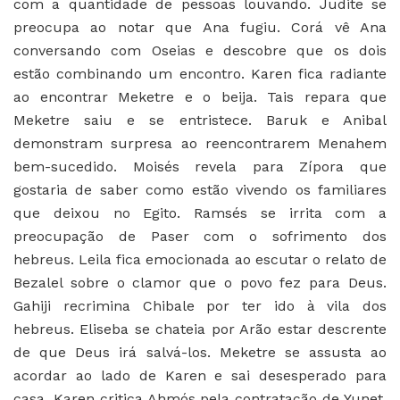
com a quantidade de pessoas louvando. Judite se
preocupa ao notar que Ana fugiu. Corá vê Ana
conversando com Oseias e descobre que os dois
estão combinando um encontro. Karen fica radiante
ao encontrar Meketre e o beija. Tais repara que
Meketre saiu e se entristece. Baruk e Anibal
demonstram surpresa ao reencontrarem Menahem
bem-sucedido. Moisés revela para Zípora que
gostaria de saber como estão vivendo os familiares
que deixou no Egito. Ramsés se irrita com a
preocupação de Paser com o sofrimento dos
hebreus. Leila fica emocionada ao escutar o relato de
Bezalel sobre o clamor que o povo fez para Deus.
Gahiji recrimina Chibale por ter ido à vila dos
hebreus. Eliseba se chateia por Arão estar descrente
de que Deus irá salvá-los. Meketre se assusta ao
acordar ao lado de Karen e sai desesperado para
casa. Karen critica Ahmós pela contratação de Yunet.