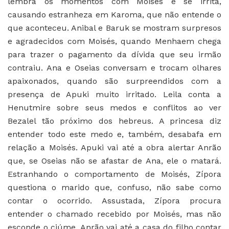
lembra os momentos com Moisés e se irrita,
causando estranheza em Karoma, que não entende o
que aconteceu. Anibal e Baruk se mostram surpresos
e agradecidos com Moisés, quando Menhaem chega
para trazer o pagamento da dívida que seu irmão
contraiu. Ana e Oseias conversam e trocam olhares
apaixonados, quando são surpreendidos com a
presença de Apuki muito irritado. Leila conta a
Henutmire sobre seus medos e conflitos ao ver
Bezalel tão próximo dos hebreus. A princesa diz
entender todo este medo e, também, desabafa em
relação a Moisés. Apuki vai até a obra alertar Anrão
que, se Oseias não se afastar de Ana, ele o matará.
Estranhando o comportamento de Moisés, Zípora
questiona o marido que, confuso, não sabe como
contar o ocorrido. Assustada, Zípora procura
entender o chamado recebido por Moisés, mas não
esconde o ciúme. Anrão vai até a casa do filho contar