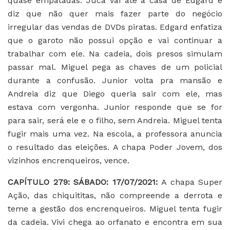
quase empatadas. Juca vai até a casa de Edgard e
diz que não quer mais fazer parte do negócio
irregular das vendas de DVDs piratas. Edgard enfatiza
que o garoto não possui opção e vai continuar a
trabalhar com ele. Na cadeia, dois presos simulam
passar mal. Miguel pega as chaves de um policial
durante a confusão. Junior volta pra mansão e
Andreia diz que Diego queria sair com ele, mas
estava com vergonha. Junior responde que se for
para sair, será ele e o filho, sem Andreia. Miguel tenta
fugir mais uma vez. Na escola, a professora anuncia
o resultado das eleições. A chapa Poder Jovem, dos
vizinhos encrenqueiros, vence.
CAPÍTULO 279: SÁBADO: 17/07/2021:
A chapa Super
Ação, das chiquititas, não compreende a derrota e
teme a gestão dos encrenqueiros. Miguel tenta fugir
da cadeia. Vivi chega ao orfanato e encontra em sua