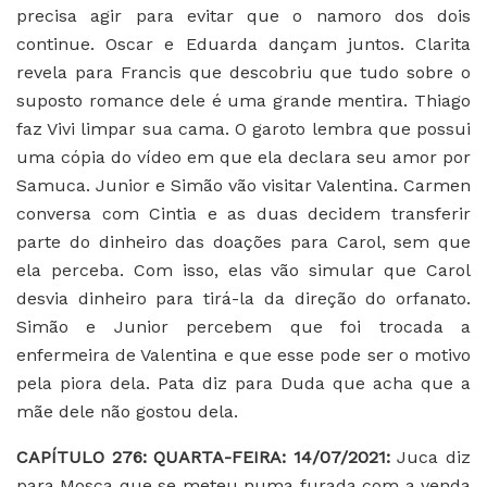
precisa agir para evitar que o namoro dos dois
continue. Oscar e Eduarda dançam juntos. Clarita
revela para Francis que descobriu que tudo sobre o
suposto romance dele é uma grande mentira. Thiago
faz Vivi limpar sua cama. O garoto lembra que possui
uma cópia do vídeo em que ela declara seu amor por
Samuca. Junior e Simão vão visitar Valentina. Carmen
conversa com Cintia e as duas decidem transferir
parte do dinheiro das doações para Carol, sem que
ela perceba. Com isso, elas vão simular que Carol
desvia dinheiro para tirá-la da direção do orfanato.
Simão e Junior percebem que foi trocada a
enfermeira de Valentina e que esse pode ser o motivo
pela piora dela. Pata diz para Duda que acha que a
mãe dele não gostou dela.
CAPÍTULO 276: QUARTA-FEIRA: 14/07/2021:
Juca diz
para Mosca que se meteu numa furada com a venda