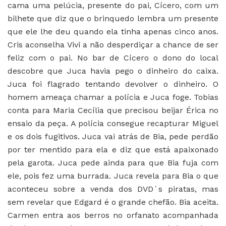
cama uma pelúcia, presente do pai, Cícero, com um
bilhete que diz que o brinquedo lembra um presente
que ele lhe deu quando ela tinha apenas cinco anos.
Cris aconselha Vivi a não desperdiçar a chance de ser
feliz com o pai. No bar de Cícero o dono do local
descobre que Juca havia pego o dinheiro do caixa.
Juca foi flagrado tentando devolver o dinheiro. O
homem ameaça chamar a polícia e Juca foge. Tobias
conta para Maria Cecília que precisou beijar Érica no
ensaio da peça. A polícia consegue recapturar Miguel
e os dois fugitivos. Juca vai atrás de Bia, pede perdão
por ter mentido para ela e diz que está apaixonado
pela garota. Juca pede ainda para que Bia fuja com
ele, pois fez uma burrada. Juca revela para Bia o que
aconteceu sobre a venda dos DVD´s piratas, mas
sem revelar que Edgard é o grande chefão. Bia aceita.
Carmen entra aos berros no orfanato acompanhada