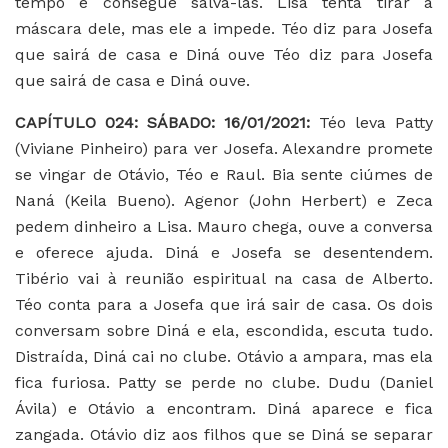
tempo e consegue salvá-las. Lisa tenta tirar a
máscara dele, mas ele a impede. Téo diz para Josefa
que sairá de casa e Diná ouve Téo diz para Josefa
que sairá de casa e Diná ouve.
CAPÍTULO 024: SÁBADO: 16/01/2021:
Téo leva Patty
(Viviane Pinheiro) para ver Josefa. Alexandre promete
se vingar de Otávio, Téo e Raul. Bia sente ciúmes de
Naná (Keila Bueno). Agenor (John Herbert) e Zeca
pedem dinheiro a Lisa. Mauro chega, ouve a conversa
e oferece ajuda. Diná e Josefa se desentendem.
Tibério vai à reunião espiritual na casa de Alberto.
Téo conta para a Josefa que irá sair de casa. Os dois
conversam sobre Diná e ela, escondida, escuta tudo.
Distraída, Diná cai no clube. Otávio a ampara, mas ela
fica furiosa. Patty se perde no clube. Dudu (Daniel
Ávila) e Otávio a encontram. Diná aparece e fica
zangada. Otávio diz aos filhos que se Diná se separar