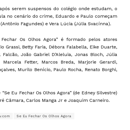
 após serem suspensos do colégio onde estudam, o
aula no cenário do crime, Eduardo e Paulo começam
 (Antônio Fagundes) e Vera Lúcia (Júlia Svacínna).
 Fechar Os Olhos Agora” é formado pelos atores
 Grassi, Betty Faria, Débora Falabella, Eike Duarte,
Falcão, João Gabriel D’Aleluia, Jonas Bloch, Júlia
 Marcela Fetter, Marcos Breda, Marjorie Gerardi,
çalves, Murilo Benício, Paulo Rocha, Renato Borghi,
e “Se Eu Fechar Os Olhos Agora” (de Edney Silvestre)
dré Câmara, Carlos Manga Jr e Joaquim Carneiro.
v.com
Se Eu Fechar Os Olhos Agora