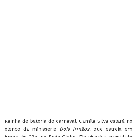
Rainha de bateria do carnaval, Camila Silva estará no
elenco da minissérie
Dois Irmãos
, que estreia em
junho, às 23h, na Rede Globo. Ela viverá a prostituta