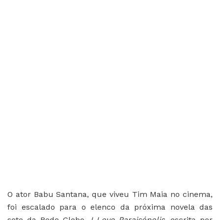
O ator Babu Santana, que viveu Tim Maia no cinema,
foi escalado para o elenco da próxima novela das
sete da Rede Globo,
I Love Paraisópolis
, escrita por