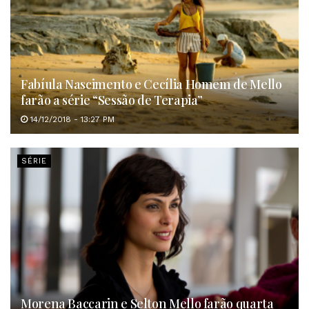
Fabíula Nascimento e Cecília Homem de Mello
farão a série “Sessão de Terapia”
14/12/2018 - 13:27 PM
SÉRIE
Morena Baccarin e Selton Mello farão quarta