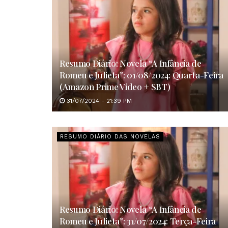
Resumo Diário: Novela “A Infância de
Romeu e Julieta”: 01/08/2024: Quarta-Feira
(Amazon Prime Video + SBT)
31/07/2024 - 21:39 PM
RESUMO DIÁRIO DAS NOVELAS
Resumo Diário: Novela “A Infância de
Romeu e Julieta”: 31/07/2024: Terça-Feira