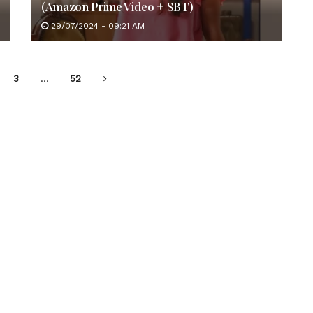
(Amazon Prime Video + SBT)
29/07/2024 - 09:21 AM
3
…
52