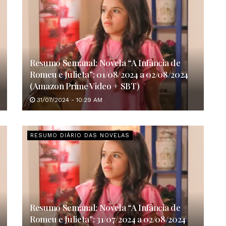
Resumo Semanal: Novela “A Infância de
Romeu e Julieta”: 01/08/2024 a 02/08/2024
(Amazon Prime Video + SBT)
31/07/2024 - 10:29 AM
RESUMO DIÁRIO DAS NOVELAS
Resumo Semanal: Novela “A Infância de
Romeu e Julieta”: 31/07/2024 a 02/08/2024