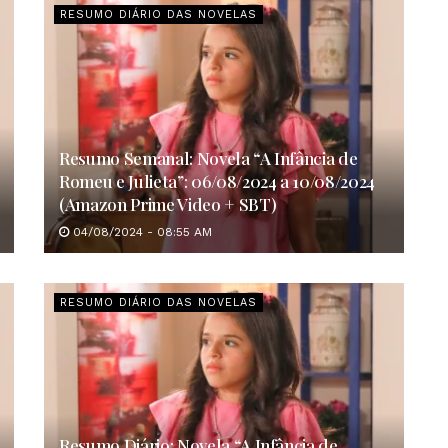
RESUMO DIÁRIO DAS NOVELAS
Resumo Semanal: Novela “A Infância de
Romeu e Julieta”: 06/08/2024 a 10/08/2024
(Amazon Prime Video + SBT)
04/08/2024 - 08:55 AM
RESUMO DIÁRIO DAS NOVELAS
Resumo Diário: Novela “A Infância de