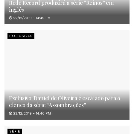
Rede Record produzirá a série “Reinos” em
inglês
22/12/2019 - 14:45 PM
EXCLUSIVAS
Exclusivo: Daniel de Oliveira é escalado para o
elenco da série “Assombrações”
22/12/2019 - 14:46 PM
SÉRIE