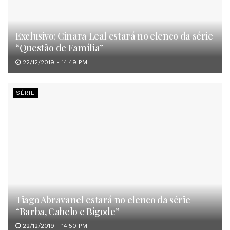
Exclusivo: Cinara Leal estará no elenco da série
“Questão de Família”
22/12/2019 - 14:49 PM
SÉRIE
Tiago Abravanel estará no elenco da série
“Barba, Cabelo e Bigode”
22/12/2019 - 14:50 PM