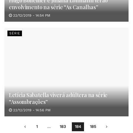
Hugo Bonemer e Juliana Lohmann terão
envolvimento na série “As Canalhas”
22/12/2019 - 14:54 PM
SÉRIE
Letícia Sabatella viverá adúltera na série
“Assombrações”
22/12/2019 - 14:56 PM
1
…
183
184
185