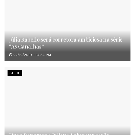
Júlia Rabello será corretora ambiciosa na série
“As Canalhas”
22/12/2019 - 14:54 PM
SÉRIE