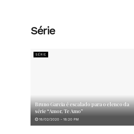
Série
SÉRIE
Bruno Garcia é escalado para o elenco da
série “Amor, Te Amo”
18/02/2020 - 18:20 PM