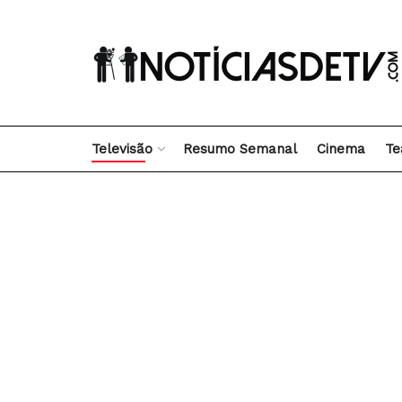
Televisão
Resumo Semanal
Cinema
Te