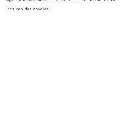
Tags:
noticias da tv
Por Você
resumo da novela
resumo das novelas