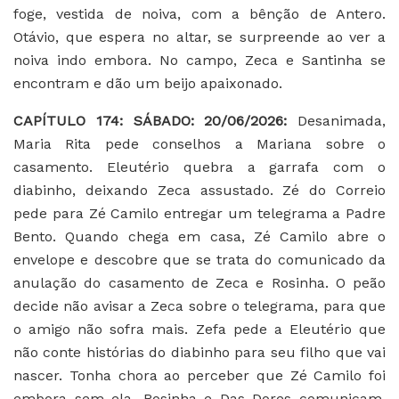
foge, vestida de noiva, com a bênção de Antero.
Otávio, que espera no altar, se surpreende ao ver a
noiva indo embora. No campo, Zeca e Santinha se
encontram e dão um beijo apaixonado.
CAPÍTULO 174: SÁBADO: 20/06/2026:
Desanimada,
Maria Rita pede conselhos a Mariana sobre o
casamento. Eleutério quebra a garrafa com o
diabinho, deixando Zeca assustado. Zé do Correio
pede para Zé Camilo entregar um telegrama a Padre
Bento. Quando chega em casa, Zé Camilo abre o
envelope e descobre que se trata do comunicado da
anulação do casamento de Zeca e Rosinha. O peão
decide não avisar a Zeca sobre o telegrama, para que
o amigo não sofra mais. Zefa pede a Eleutério que
não conte histórias do diabinho para seu filho que vai
nascer. Tonha chora ao perceber que Zé Camilo foi
embora sem ela. Rosinha e Das Dores comunicam,