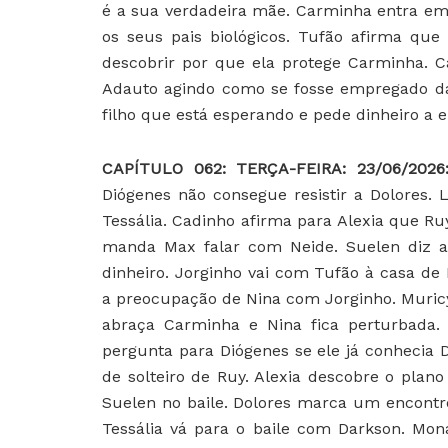
é a sua verdadeira mãe. Carminha entra em 
os seus pais biológicos. Tufão afirma que
descobrir por que ela protege Carminha. C
Adauto agindo como se fosse empregado da
filho que está esperando e pede dinheiro a e
CAPÍTULO 062: TERÇA-FEIRA: 23/06/202
Diógenes não consegue resistir a Dolores. 
Tessália. Cadinho afirma para Alexia que 
manda Max falar com Neide. Suelen diz a 
dinheiro. Jorginho vai com Tufão à casa de
a preocupação de Nina com Jorginho. Muric
abraça Carminha e Nina fica perturbada. L
pergunta para Diógenes se ele já conhecia 
de solteiro de Ruy. Alexia descobre o plan
Suelen no baile. Dolores marca um encontr
Tessália vá para o baile com Darkson. Mon