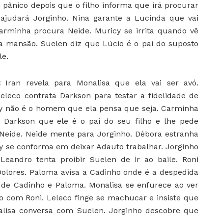
pânico depois que o filho informa que irá procurar
 ajudará Jorginho. Nina garante a Lucinda que vai
arminha procura Neide. Muricy se irrita quando vê
 mansão. Suelen diz que Lúcio é o pai do suposto
le.
6:
Iran revela para Monalisa que ela vai ser avó.
Leleco contrata Darkson para testar a fidelidade de
Ruy não é o homem que ela pensa que seja. Carminha
Darkson que ele é o pai do seu filho e lhe pede
 Neide. Neide mente para Jorginho. Débora estranha
y se conforma em deixar Adauto trabalhar. Jorginho
eandro tenta proibir Suelen de ir ao baile. Roni
Dolores. Paloma avisa a Cadinho onde é a despedida
o de Cadinho e Paloma. Monalisa se enfurece ao ver
o com Roni. Leleco finge se machucar e insiste que
alisa conversa com Suelen. Jorginho descobre que