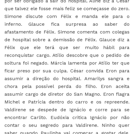
por ser obrigado a sair do hospital. Aline diz a César
que talvez ele fosse mais feliz se começasse do zero.
Simone discute com Félix e manda ele para o
inferno. Glauce fica surpresa ao saber do
afastamento de Félix. Simone comenta com colegas
de hospital sobre a demissão de Félix. Glauce diz a
Félix que ele terá que ser muito hábil para
reconquistar cargo. Atílio descobre que o pedido de
soltura foi negado. Márcia lamenta por Atílio ter que
ficar preso por sua culpa. César convida Eron para
assumir a direção do hospital. Amarilys sangra e
chora pela possível perda do filho. Eron aceita
assumir cargo de diretor do San Magno. Eron flagra
Michel e Patrícia dentro do carro e os repreende.
Valdirene se despede de Ignácio e corre para se
encontrar Carlito. Eudóxia critica Ignácio por não
contar o seu segredo para Valdirene. Ninho quer
saber quando Paulinha vai começar a gostar dele.