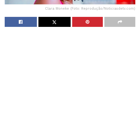
Clara Moneke (Foto: Reprodução/Noticiasdetv.com)