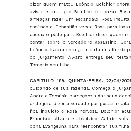
dizer quem matou Leôncio. Belchior chora.
avisar Isaura que Belchior foi preso. Ro
ameaçar fazer um escândalo. Rosa insulta
escândalo. Sebastião vende Rosa para Isaura
cadeia e pede para Belchior dizer quem ma
contar sobre o verdadeiro assassino. Ger
Leôncio. Isaura entrega a carta de alforria p
do julgamento. Álvaro entrega seu testa
Tomásia seu filho.
CAPÍTULO 169: QUINTA-FEIRA: 23/04/202
cuidando de sua fazenda. Começa o julgame
André e Tomásia começam a dar seus depoim
onde jura dizer a verdade por gostar muito
fica inquieto e Rosa nervosa. Belchior ac
Francisco. Álvaro é absolvido. Gabriel vol
dona Evangelina para reencontrar sua filha