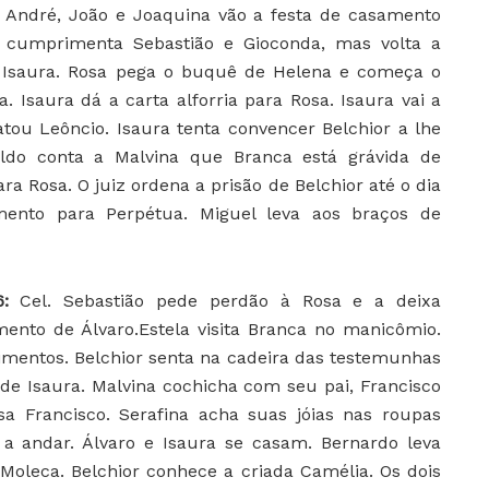
 André, João e Joaquina vão a festa de casamento
sa cumprimenta Sebastião e Gioconda, mas volta a
 Isaura. Rosa pega o buquê de Helena e começa o
. Isaura dá a carta alforria para Rosa. Isaura vai a
tou Leôncio. Isaura tenta convencer Belchior a lhe
aldo conta a Malvina que Branca está grávida de
ara Rosa. O juiz ordena a prisão de Belchior até o dia
mento para Perpétua. Miguel leva aos braços de
6:
Cel. Sebastião pede perdão à Rosa e a deixa
nto de Álvaro.Estela visita Branca no manicômio.
entos. Belchior senta na cadeira das testemunhas
 de Isaura. Malvina cochicha com seu pai, Francisco
usa Francisco. Serafina acha suas jóias nas roupas
ta a andar. Álvaro e Isaura se casam. Bernardo leva
 Moleca. Belchior conhece a criada Camélia. Os dois