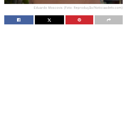
Eduardo Moscovis (Foto: Reprodução/Noticiasdetv.com)