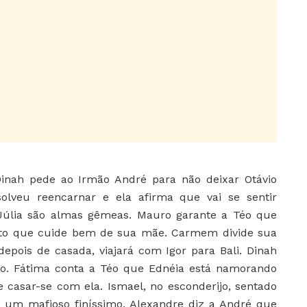
inah pede ao Irmão André para não deixar Otávio
olveu reencarnar e ela afirma que vai se sentir
 Júlia são almas gêmeas. Mauro garante a Téo que
erto que cuide bem de sua mãe. Carmem divide sua
epois de casada, viajará com Igor para Bali. Dinah
ão. Fátima conta a Téo que Ednéia está namorando
de casar-se com ela. Ismael, no esconderijo, sentado
 um mafioso finíssimo. Alexandre diz a André que