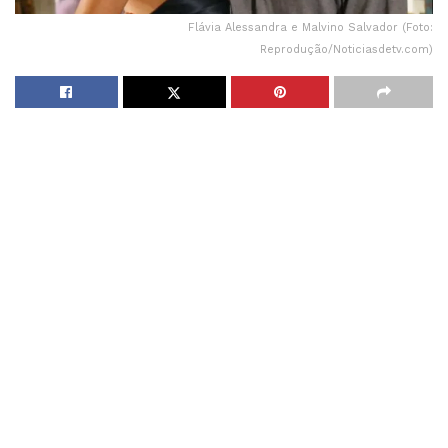
Flávia Alessandra e Malvino Salvador (Foto:
Reprodução/Noticiasdetv.com)