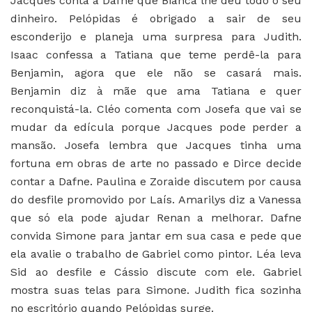
Jacques conta a Dafne que Bianca lhe deu todo o seu
dinheiro. Pelópidas é obrigado a sair de seu
esconderijo e planeja uma surpresa para Judith.
Isaac confessa a Tatiana que teme perdê-la para
Benjamin, agora que ele não se casará mais.
Benjamin diz à mãe que ama Tatiana e quer
reconquistá-la. Cléo comenta com Josefa que vai se
mudar da edícula porque Jacques pode perder a
mansão. Josefa lembra que Jacques tinha uma
fortuna em obras de arte no passado e Dirce decide
contar a Dafne. Paulina e Zoraide discutem por causa
do desfile promovido por Laís. Amarilys diz a Vanessa
que só ela pode ajudar Renan a melhorar. Dafne
convida Simone para jantar em sua casa e pede que
ela avalie o trabalho de Gabriel como pintor. Léa leva
Sid ao desfile e Cássio discute com ele. Gabriel
mostra suas telas para Simone. Judith fica sozinha
no escritório quando Pelópidas surge.