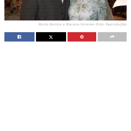
Murilo Benício e Mariana Ximenes (Foto: Reprodução)