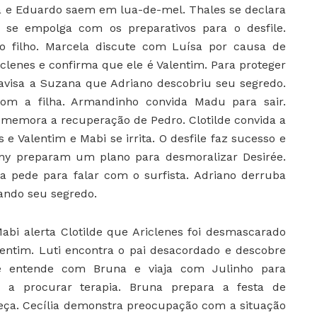
sa e Eduardo saem em lua-de-mel. Thales se declara
 se empolga com os preparativos para o desfile.
o filho. Marcela discute com Luísa por causa de
clenes e confirma que ele é Valentim. Para proteger
s avisa a Suzana que Adriano descobriu seu segredo.
om a filha. Armandinho convida Madu para sair.
omemora a recuperação de Pedro. Clotilde convida a
 e Valentim e Mabi se irrita. O desfile faz sucesso e
any preparam um plano para desmoralizar Desirée.
 pede para falar com o surfista. Adriano derruba
lando seu segredo.
abi alerta Clotilde que Ariclenes foi desmascarado
lentim. Luti encontra o pai desacordado e descobre
se entende com Bruna e viaja com Julinho para
a procurar terapia. Bruna prepara a festa de
reça. Cecília demonstra preocupação com a situação