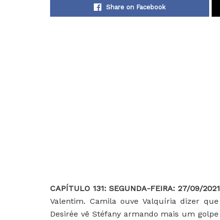
Share on Facebook
C
APÍTULO 131: SEGUNDA-FEIRA: 27/09/202
Valentim. Camila ouve Valquíria dizer q
Desirée vê Stéfany armando mais um golpe c