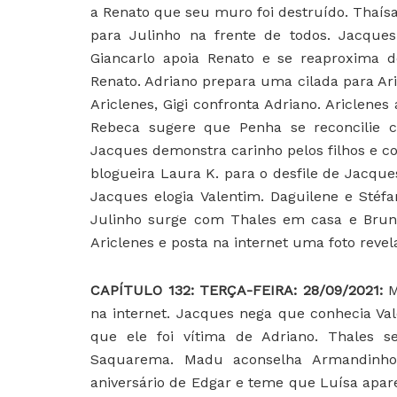
a Renato que seu muro foi destruído. Thaí
para Julinho na frente de todos. Jacques
Giancarlo apoia Renato e se reaproxima d
Renato. Adriano prepara uma cilada para Ari
Ariclenes, Gigi confronta Adriano. Ariclene
Rebeca sugere que Penha se reconcilie c
Jacques demonstra carinho pelos filhos e c
blogueira Laura K. para o desfile de Jacques
Jacques elogia Valentim. Daguilene e Stéf
Julinho surge com Thales em casa e Bruna
Ariclenes e posta na internet uma foto reve
C
APÍTULO 132: TERÇA-FEIRA: 28/09/2021:
M
na internet. Jacques nega que conhecia Va
que ele foi vítima de Adriano. Thales 
Saquarema. Madu aconselha Armandinho 
aniversário de Edgar e teme que Luísa apa