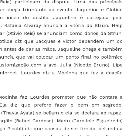
Raia) participam da disputa. Uma das principais
que chega triunfante ao evento. Jaqueline e Clotide
 início do desfile. Jaqueline é cortejada pelo
. Rafaela Alvaray anuncia a vitória do Strun. Help
ear (Otávio Reis) se anunciam como donos da Strun.
otilde diz que Jacques e Victor dependem um do
em antes de dar as mãos. Jaqueline chega e também
anuncia que vai colocar um ponto final no polêmico
ustomização com a avó, Julia (Nicette Bruno). Lipe
nternet. Lourdes diz a Mocinha que fez a doação
Mocinha faz Lourdes prometer que não contará a
 Ela diz que prefere fazer o bem em segredo.
Thayla Ayala) se beijam e ela se declara ao rapaz,
rgito (Rafael Cardoso). Madu (Carolinie Figueiredo)
ago Picchi) diz que cansou de ser tímido, beijando a