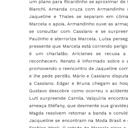
um plano para Ricardinho se aproximar de 
Bianchi. Amanda cruza com Armandinho n
Jaqueline e Thales se separam em clima 
Marcela o apoia. Armandinho ouve as armaç
se consultar com Cassiano e se surpree
Paulinho e aterroriza Marcela. Luísa pers
pressente que Marcela está correndo perigo 
é um charlatão. Ariclenes se recusa a 
reconhecem. Renato é informado sobre o a
promovendo o reencontro de Jaqueline com 
e lhe pede perdão. Mário e Cassiano disputa
a Cassiano. Edgar e Bruna chegam ao hosp
Gustavo descobre como ocorreu o acidente
Luti surpreende Camila. Valquíria encontr
ameaça Stéfany, que desmente sua gravidez
Magda resolvem retomar a banda e convida
Jacqueline se encontram na Moda Brasil e
Fashion Week. O estado de Marcela piora e