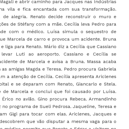
Magali e abrir caminho para Jacques nas Indústrias
a vila e fica encantada com sua transformação.
de alegria. Renato decide reconstruir o muro e
ões de Stéfany com a mãe. Cecília leva Pedro para
nde com o médico. Luísa simula o sequestro de
egue Marcela de carro e provoca um acidente. Bruna
e liga para Renato. Mário diz a Cecília que Cassiano
levar Luti ao aeroporto. Cassiano e Cecília se
cidente de Marcela e avisa a Bruna. Massa acaba
as amigas Magda e Teresa. Pedro procura Gabriela
m a atenção de Cecília. Cecília apresenta Ariclenes
ital e se deparam com Renato, Giancarlo e Stela.
 de Marcela e conclui que foi causado por Luísa.
a Érico no avião. Gino procura Rebeca. Armandinho
 no programa de Sueli Pedrosa. Jaqueline, Teresa e
m Gigi para tocar com elas. Ariclenes, Jacques e
 descobrem que vão disputar a mesma vaga para o
 o médico permite que Renato e Edgar a visitem na