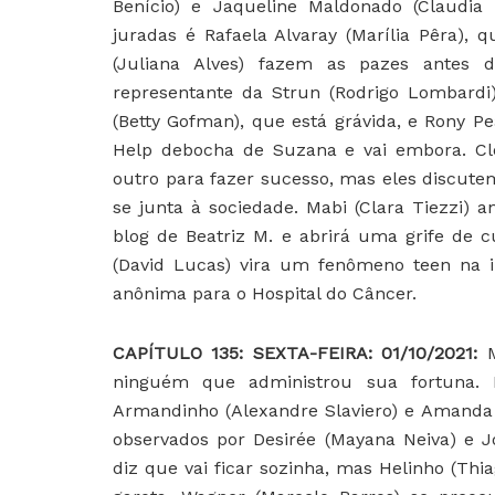
Benício) e Jaqueline Maldonado (Claudia 
juradas é Rafaela Alvaray (Marília Pêra), 
(Juliana Alves) fazem as pazes antes do
representante da Strun (Rodrigo Lombardi)
(Betty Gofman), que está grávida, e Rony P
Help debocha de Suzana e vai embora. Cl
outro para fazer sucesso, mas eles discut
se junta à sociedade. Mabi (Clara Tiezzi) 
blog de Beatriz M. e abrirá uma grife de c
(David Lucas) vira um fenômeno teen na i
anônima para o Hospital do Câncer.
CAPÍTULO 135: SEXTA-FEIRA: 01/10/2021:
ninguém que administrou sua fortuna.
Armandinho (Alexandre Slaviero) e Amanda (
observados por Desirée (Mayana Neiva) e Jo
diz que vai ficar sozinha, mas Helinho (Thi