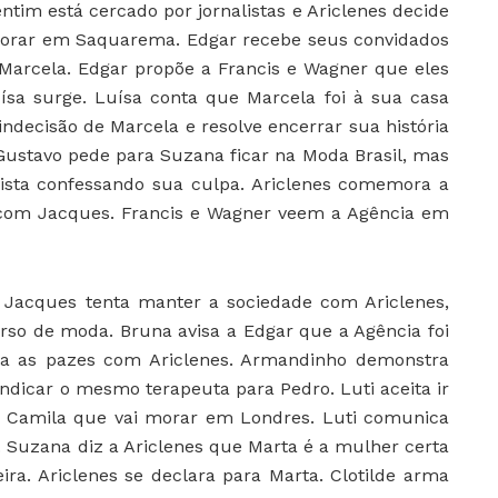
entim está cercado por jornalistas e Ariclenes decide
 morar em Saquarema. Edgar recebe seus convidados
Marcela. Edgar propõe a Francis e Wagner que eles
a surge. Luísa conta que Marcela foi à sua casa
ndecisão de Marcela e resolve encerrar sua história
 Gustavo pede para Suzana ficar na Moda Brasil, mas
vista confessando sua culpa. Ariclenes comemora a
 com Jacques. Francis e Wagner veem a Agência em
:
Jacques tenta manter a sociedade com Ariclenes,
urso de moda. Bruna avisa a Edgar que a Agência foi
aça as pazes com Ariclenes. Armandinho demonstra
indicar o mesmo terapeuta para Pedro. Luti aceita ir
ra Camila que vai morar em Londres. Luti comunica
. Suzana diz a Ariclenes que Marta é a mulher certa
eira. Ariclenes se declara para Marta. Clotilde arma