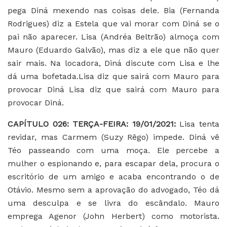
pega Diná mexendo nas coisas dele. Bia (Fernanda
Rodrigues) diz a Estela que vai morar com Diná se o
pai não aparecer. Lisa (Andréa Beltrão) almoça com
Mauro (Eduardo Galvão), mas diz a ele que não quer
sair mais. Na locadora, Diná discute com Lisa e lhe
dá uma bofetada.Lisa diz que sairá com Mauro para
provocar Diná Lisa diz que sairá com Mauro para
provocar Diná.
C
APÍTULO 026: TERÇA-FEIRA: 19/01/2021:
Lisa tenta
revidar, mas Carmem (Suzy Rêgo) impede. Diná vê
Téo passeando com uma moça. Ele percebe a
mulher o espionando e, para escapar dela, procura o
escritório de um amigo e acaba encontrando o de
Otávio. Mesmo sem a aprovação do advogado, Téo dá
uma desculpa e se livra do escândalo. Mauro
emprega Agenor (John Herbert) como motorista.