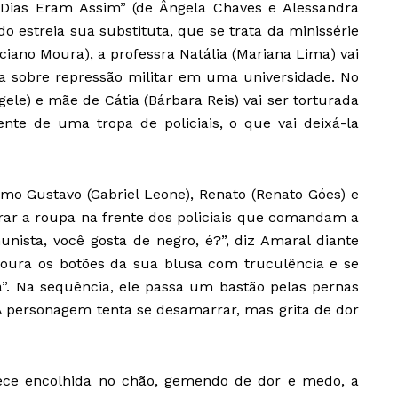
 Dias Eram Assim” (de Ângela Chaves e Alessandra
 estreia sua substituta, que se trata da minissérie
ciano Moura), a professra Natália (Mariana Lima) vai
ia sobre repressão militar em uma universidade. No
ele) e mãe de Cátia (Bárbara Reis) vai ser torturada
ente de uma tropa de policiais, o que vai deixá-la
mo Gustavo (Gabriel Leone), Renato (Renato Góes) e
 tirar a roupa na frente dos policiais que comandam a
unista, você gosta de negro, é?”, diz Amaral diante
stoura os botões da sua blusa com truculência e se
. Na sequência, ele passa um bastão pelas pernas
. A personagem tenta se desamarrar, mas grita de dor
ce encolhida no chão, gemendo de dor e medo, a