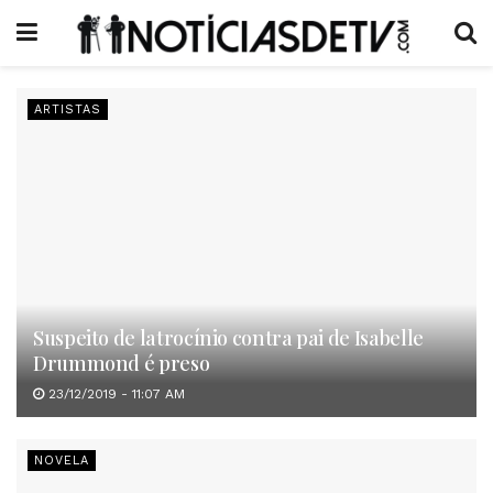
ARTISTAS
Suspeito de latrocínio contra pai de Isabelle
Drummond é preso
23/12/2019 - 11:07 AM
NOVELA