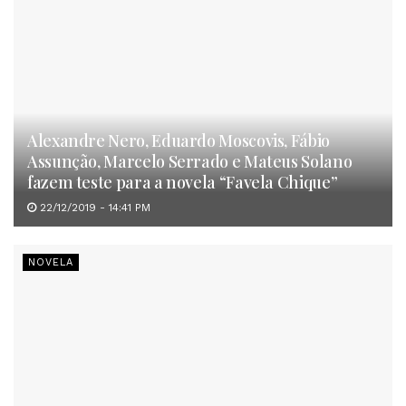
Alexandre Nero, Eduardo Moscovis, Fábio
Assunção, Marcelo Serrado e Mateus Solano
fazem teste para a novela “Favela Chique”
22/12/2019 - 14:41 PM
NOVELA