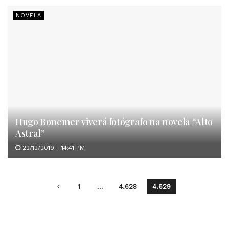
NOVELA
Hugo Bonemer viverá fotógrafo na novela “Alto
Astral”
22/12/2019 - 14:41 PM
1
…
4.628
4.629