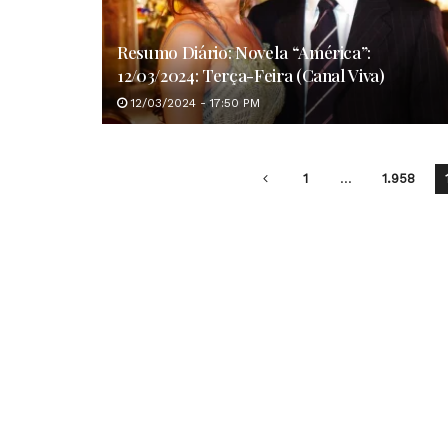
Resumo Diário: Novela “América”:
12/03/2024: Terça-Feira (Canal Viva)
12/03/2024 - 17:50 PM
1
…
1.958