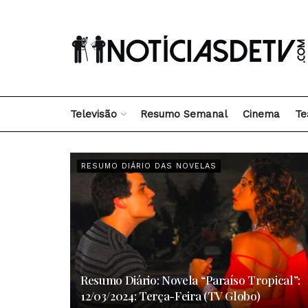
Televisão
Resumo Semanal
Cinema
Te
RESUMO DIÁRIO DAS NOVELAS
Resumo Diário: Novela “Paraíso Tropical”:
12/03/2024: Terça-Feira (TV Globo)