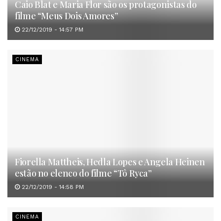
Caio Blat e Maria Flor são os protagonistas do
filme “Meus Dois Amores”
22/12/2019 - 14:57 PM
CINEMA
Fiorella Mattheis, Hedla Lopes e Angela Heinen
estão no elenco do filme “Tô Ryca”
22/12/2019 - 14:58 PM
CINEMA