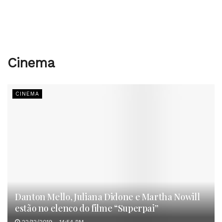
Cinema
CINEMA
Danton Mello, Juliana Didone e Martha Nowill
estão no elenco do filme “Superpai”
22/12/2019 - 14:54 PM