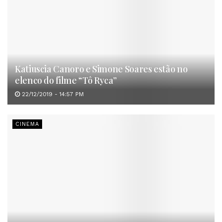
Katiuscia Canoro e Simone Soares estão no
elenco do filme “Tô Ryca”
22/12/2019 - 14:57 PM
CINEMA