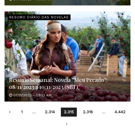
RESUMO DIÁRIO DAS NOVELAS
Resumo Semanal: Novela “Meu Pecado”:
08/11/2023 a 10/11/2023 (SBT)
07/11/2023 - 09:13 AM
1
…
2.314
2.315
2.316
…
4.442